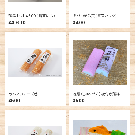
蒲鉾セット4600（贈答にも）
えびつまみ天（真空パック）
¥4,600
¥400
めんたいチーズ巻
祝扇（しゅくせん）板付き蒲鉾
（紅）
¥500
¥500