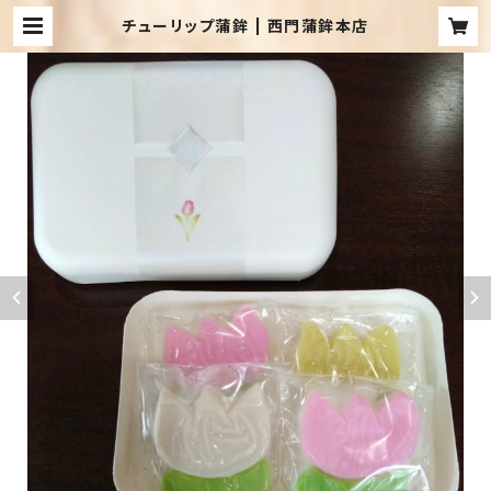
チューリップ蒲鉾 | 西門蒲鉾本店