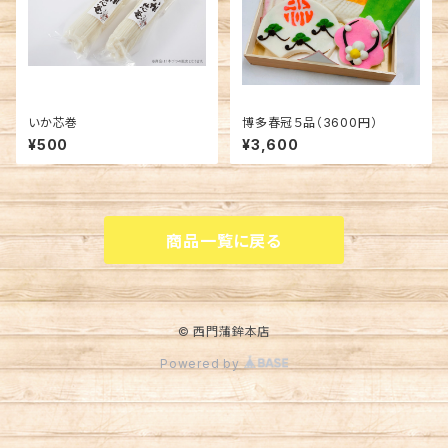
いか芯巻
博多春冠５品（3600円）
¥500
¥3,600
商品一覧に戻る
© 西門蒲鉾本店
Powered by