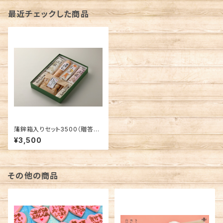
最近チェックした商品
蒲鉾箱入りセット3500（贈答に
も）
¥3,500
その他の商品