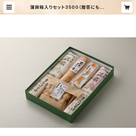
蒲鉾箱入りセット3500（贈答にも） |
西門蒲鉾本店