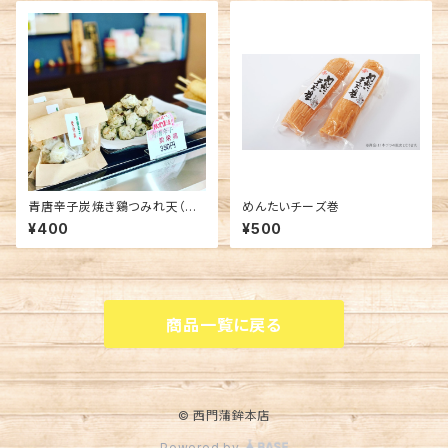
青唐辛子炭焼き鷄つみれ天（期
めんたいチーズ巻
間限定）
¥400
¥500
商品一覧に戻る
© 西門蒲鉾本店
Powered by