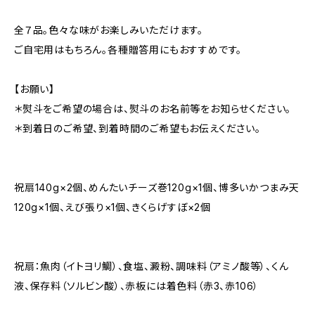
全７品。色々な味がお楽しみいただけます。
ご自宅用はもちろん。各種贈答用にもおすすめです。
【お願い】
＊熨斗をご希望の場合は、熨斗のお名前等をお知らせください。
＊到着日のご希望、到着時間のご希望もお伝えください。
祝扇140g×2個、めんたいチーズ巻120g×1個、博多いかつまみ天
120g×1個、えび張り×1個、きくらげすぼ×2個
祝扇：魚肉（イトヨリ鯛）、食塩、澱粉、調味料（アミノ酸等）、くん
液、保存料（ソルビン酸）、赤板には着色料（赤3、赤106）