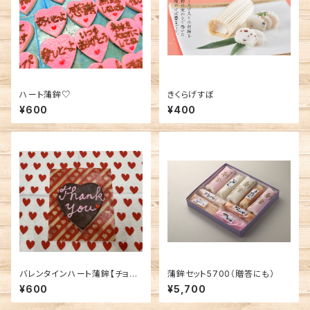
ハート蒲鉾♡
きくらげすぼ
¥600
¥400
バレンタインハート蒲鉾【チョコ
蒲鉾セット5700（贈答にも）
レート色バージョン♡】
¥600
¥5,700