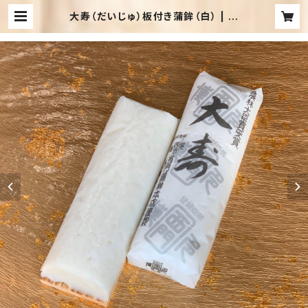
大寿（だいじゅ）板付き蒲鉾（白） | 西
門蒲鉾本店