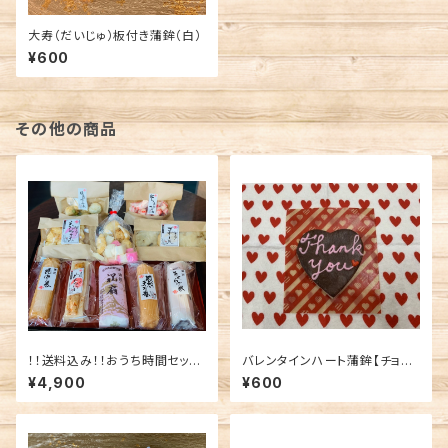
大寿（だいじゅ）板付き蒲鉾（白）
¥600
その他の商品
！！送料込み！！おうち時間セット
バレンタインハート蒲鉾【チョコ
２０２６
レート色バージョン♡】
¥4,900
¥600