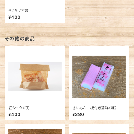
きくらげすぼ
¥400
その他の商品
紅ショウガ天
さいもん 板付き蒲鉾（紅）
¥400
¥380