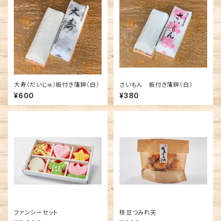
大寿（だいじゅ）板付き蒲鉾（白）
さいもん 板付き蒲鉾（白）
¥600
¥380
ファンシーセット
枝豆つみれ天