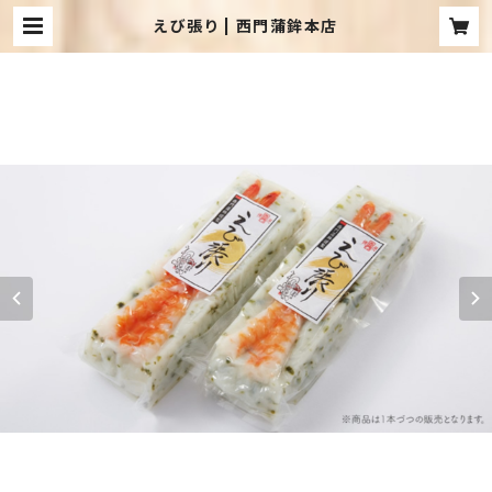
えび張り | 西門蒲鉾本店