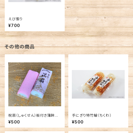
えび張り
¥700
その他の商品
祝扇（しゅくせん）板付き蒲鉾
手にぎり特竹輪（ちくわ）
（紅）
¥500
¥500